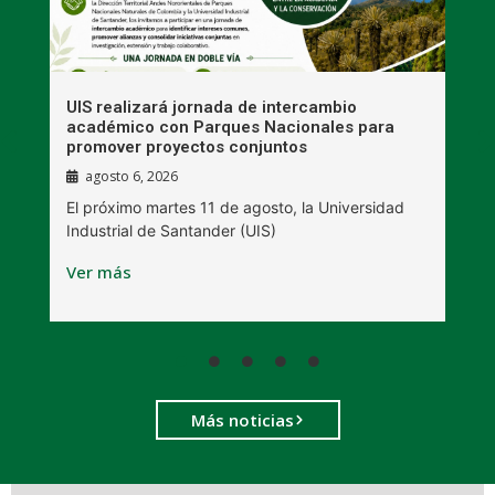
UIS realizará jornada de intercambio
R
académico con Parques Nacionales para
A
promover proyectos conjuntos
agosto 6, 2026
l
E
El próximo martes 11 de agosto, la Universidad
s
Industrial de Santander (UIS)
V
Ver más
Más noticias