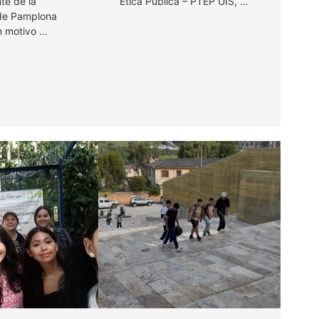
nte de la
Ética Pública – PTEP UIS, …
de Pamplona
n motivo …