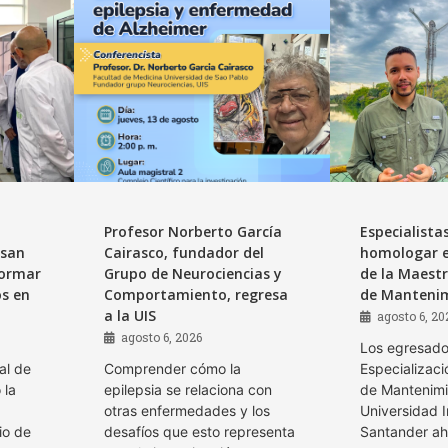
Profesor Norberto García
Especialista
lsan
Cairasco, fundador del
homologar e
formar
Grupo de Neurociencias y
de la Maestr
os en
Comportamiento, regresa
de Mantenim
a la UIS
agosto 6, 20
agosto 6, 2026
Los egresado
al de
Comprender cómo la
Especializaci
 la
epilepsia se relaciona con
de Mantenimi
otras enfermedades y los
Universidad I
io de
desafíos que esto representa
Santander ah