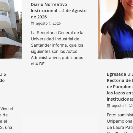
Diario Normativo
Institucional – 4 de Agosto
de 2026
agosto 4, 2026
La Secretaría General de la
Universidad Industrial de
Santander informa, que los
siguientes son los Actos
Administrativos publicados
el 4 DE …
UIS
Egresada UI
ndo
Rectoría de 
de Pamplona
los lazos en
institucione
agosto 4, 2
Vive el
a de
Foto: suminis
a el
Unipamplona 
IS, una
de Laura Patr