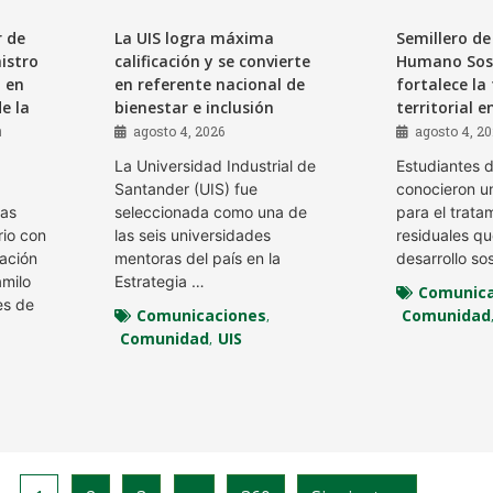
r de
La UIS logra máxima
Semillero de
istro
calificación y se convierte
Humano Sost
a en
en referente nacional de
fortalece la
e la
bienestar e inclusión
territorial e
n
agosto 4, 2026
agosto 4, 2
La Universidad Industrial de
Estudiantes d
Santander (UIS) fue
conocieron un
ras
seleccionada como una de
para el trata
rio con
las seis universidades
residuales q
cación
mentoras del país en la
desarrollo sos
amilo
Estrategia …
Comunica
es de
Comunicaciones
Comunidad
,
Comunidad
UIS
,