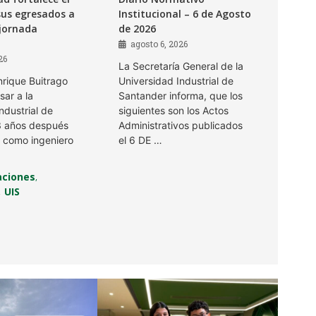
sus egresados a
Institucional – 6 de Agosto
 jornada
de 2026
agosto 6, 2026
26
La Secretaría General de la
nrique Buitrago
Universidad Industrial de
sar a la
Santander informa, que los
ndustrial de
siguientes son los Actos
3 años después
Administrativos publicados
 como ingeniero
el 6 DE …
ciones
,
UIS
,