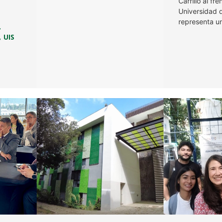
Carrillo al fre
Universidad 
representa u
,
UIS
,