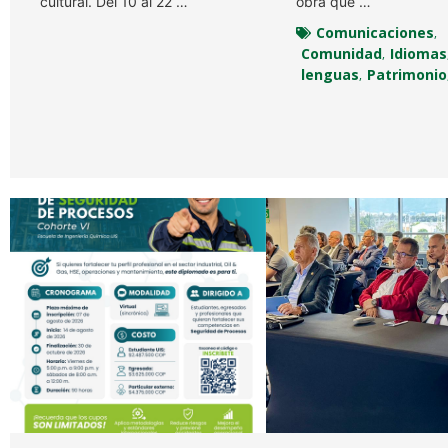
cultural. Del 10 al 22 …
obra que …
Comunicaciones
,
Comunidad
Idiomas
,
lenguas
Patrimonio
,