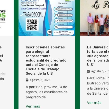
e
Inscripciones abiertas
La Universi
para elegir al
fortalece el
el
representante
sus egresad
26
estudiantil de pregrado
de la jornad
ante el Consejo de
UIS’
Escuela de Trabajo
agosto 6, 20
Social de la UIS
 de
Para Jorge E
ión
agosto 6, 2026
Buitrago Varg
A partir del próximo 10 de
a la Universid
agosto, los estudiantes de
de Santander
pregrado de
Ver más
Ver más