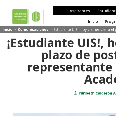
Inicio >
Comunicaciones
>
¡Estudiante UIS!, hoy viernes cierra 
¡Estudiante UIS!, h
plazo de pos
representante 
Acad
Yuribeth Calderón A