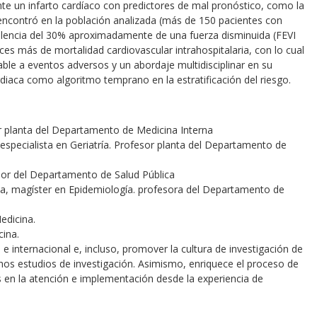
ante un infarto cardíaco con predictores de mal pronóstico, como la
 encontró en la población analizada (más de 150 pacientes con
alencia del 30% aproximadamente de una fuerza disminuida (FEVI
es más de mortalidad cardiovascular intrahospitalaria, con lo cual
ble a eventos adversos y un abordaje multidisciplinar en su
diaca como algoritmo temprano en la estratificación del riesgo.
or planta del Departamento de Medicina Interna
 especialista en Geriatría. Profesor planta del Departamento de
esor del Departamento de Salud Pública
rna, magíster en Epidemiología. profesora del Departamento de
edicina.
cina.
l e internacional e, incluso, promover la cultura de investigación de
hos estudios de investigación. Asimismo, enriquece el proceso de
s en la atención e implementación desde la experiencia de