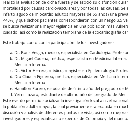
realizó la evaluación de dicha fuerza y se asoció su disfunción dur
mortalidad por causas cardiovasculares y por todas las causas. Se
infarto agudo de miocardio adultos mayores de 65 años) una prev
<40%) y que dichos pacientes correspondieron con un riesgo 3.5 vec
se busca realizar una mayor vigilancia en una población más vulnera
cuidado, así como la realización temprana de la ecocardiografía car
Este trabajo contó con la participación de los investigadores:
Dr. Boris Vesga, médico, especialista en Cardiología. Profes
Dr. Miguel Cadena, médico, especialista en Medicina Interna,
Medicina Interna.
Dr. Víctor Herrera, médico, magíster en Epidemiología. Prof
Dra Claudia Figueroa, médica, especialista en Medicina Inte
Medicina Interna
Hamilton Forero, estudiante de último año del pregrado de M
Yeimi Lázaro, estudiante de último año del pregrado de Medi
Este evento permitió socializar la investigación local a nivel naciona
la población adulta mayor, la cual previamente era excluida en muc
discusión y análisis de diferentes puntos de vista, así como mejora
investigadores y especialistas o expertos de Colombia y del mundo.