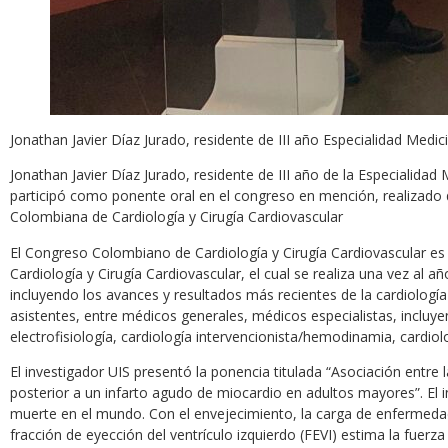
Jonathan Javier Díaz Jurado, residente de III año Especialidad Medici
Jonathan Javier Díaz Jurado, residente de III año de la Especialida
participó como ponente oral en el congreso en mención, realizado d
Colombiana de Cardiología y Cirugía Cardiovascular
El Congreso Colombiano de Cardiología y Cirugía Cardiovascular e
Cardiología y Cirugía Cardiovascular, el cual se realiza una vez al a
incluyendo los avances y resultados más recientes de la cardiolog
asistentes, entre médicos generales, médicos especialistas, incluy
electrofisiología, cardiología intervencionista/hemodinamia, cardiolo
El investigador UIS presentó la ponencia titulada “Asociación entre 
posterior a un infarto agudo de miocardio en adultos mayores”. El 
muerte en el mundo. Con el envejecimiento, la carga de enfermeda
fracción de eyección del ventrículo izquierdo (FEVI) estima la fuerz