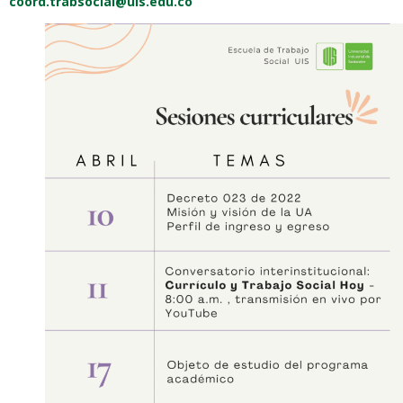
coord.trabsocial@uis.edu.co