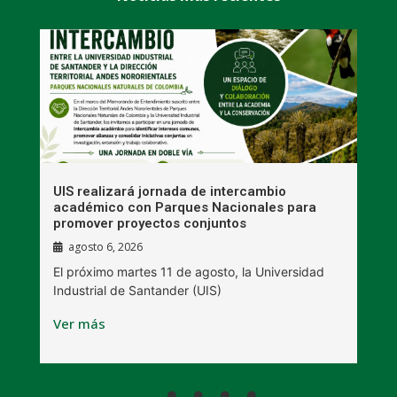
UIS realizará jornada de intercambio
R
académico con Parques Nacionales para
A
promover proyectos conjuntos
agosto 6, 2026
l
E
El próximo martes 11 de agosto, la Universidad
s
Industrial de Santander (UIS)
V
Ver más