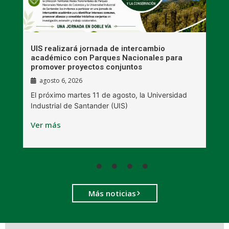
UIS realizará jornada de intercambio
R
académico con Parques Nacionales para
A
promover proyectos conjuntos
agosto 6, 2026
l
E
El próximo martes 11 de agosto, la Universidad
s
Industrial de Santander (UIS)
V
Ver más
Más noticias