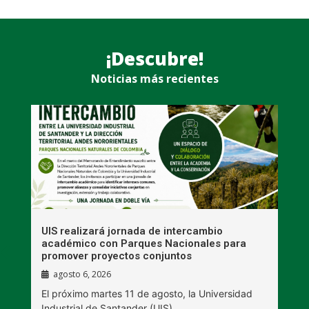
¡Descubre!
Noticias más recientes
UIS realizará jornada de intercambio
R
académico con Parques Nacionales para
A
promover proyectos conjuntos
agosto 6, 2026
l
E
El próximo martes 11 de agosto, la Universidad
s
Industrial de Santander (UIS)