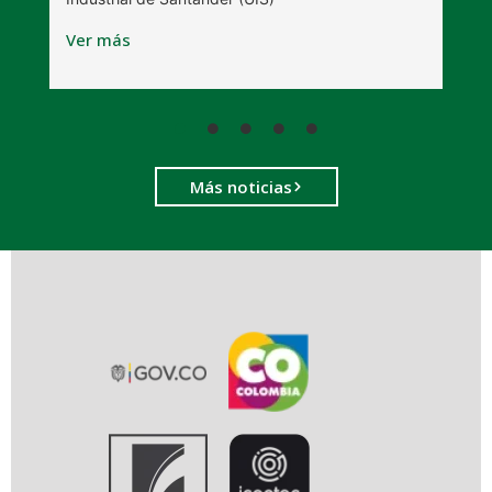
V
Ver más
Más noticias