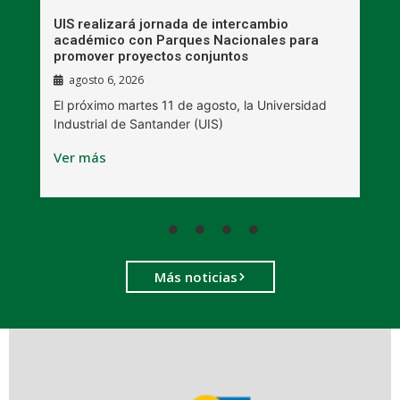
UIS realizará jornada de intercambio
R
académico con Parques Nacionales para
A
promover proyectos conjuntos
agosto 6, 2026
l
E
El próximo martes 11 de agosto, la Universidad
s
Industrial de Santander (UIS)
V
Ver más
Más noticias