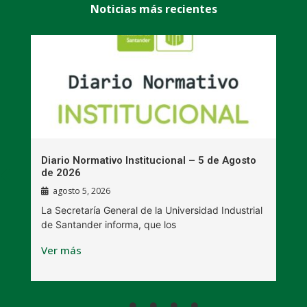
Noticias más recientes
n
Diario Normativo Institucional – 5 de Agosto
U
de 2026
l
agosto 5, 2026
La Secretaría General de la Universidad Industrial
L
de Santander informa, que los
B
Ver más
V