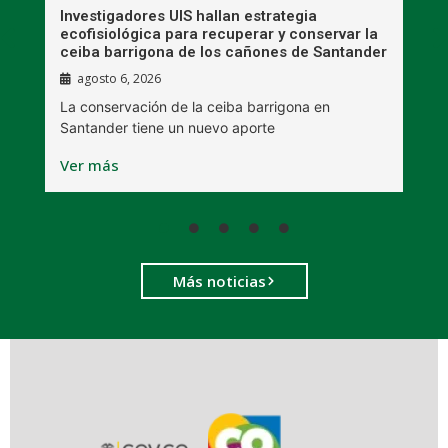
Investigadores UIS hallan estrategia
M
ecofisiológica para recuperar y conservar la
i
ceiba barrigona de los cañones de Santander
m
agosto 6, 2026
a
La conservación de la ceiba barrigona en
L
Santander tiene un nuevo aporte
r
Ver más
V
Más noticias