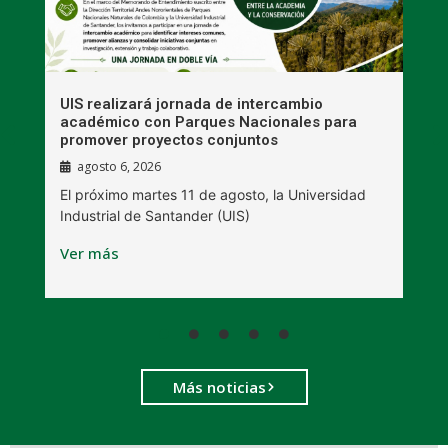
UIS realizará jornada de intercambio
R
académico con Parques Nacionales para
A
promover proyectos conjuntos
agosto 6, 2026
l
E
El próximo martes 11 de agosto, la Universidad
s
Industrial de Santander (UIS)
V
Ver más
Más noticias