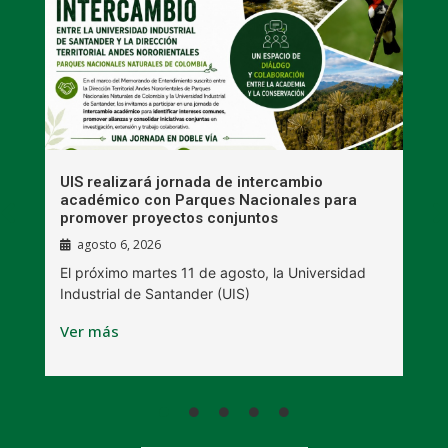
UIS realizará jornada de intercambio
R
académico con Parques Nacionales para
A
promover proyectos conjuntos
agosto 6, 2026
l
E
El próximo martes 11 de agosto, la Universidad
s
Industrial de Santander (UIS)
V
Ver más