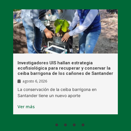
Investigadores UIS hallan estrategia
M
ecofisiológica para recuperar y conservar la
i
ceiba barrigona de los cañones de Santander
m
agosto 6, 2026
a
La conservación de la ceiba barrigona en
L
Santander tiene un nuevo aporte
r
Ver más
V