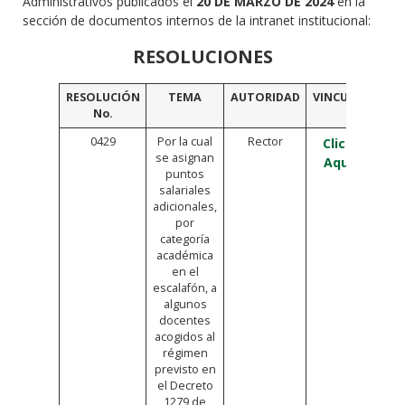
Administrativos publicados el
20 DE MARZO DE 2024
en la
sección de documentos internos de la intranet institucional:
RESOLUCIONES
RESOLUCIÓN
TEMA
AUTORIDAD
VINCULO
No.
0429
Por la cual
Rector
Click
se asignan
Aquí
puntos
salariales
adicionales,
por
categoría
académica
en el
escalafón, a
algunos
docentes
acogidos al
régimen
previsto en
el Decreto
1279 de