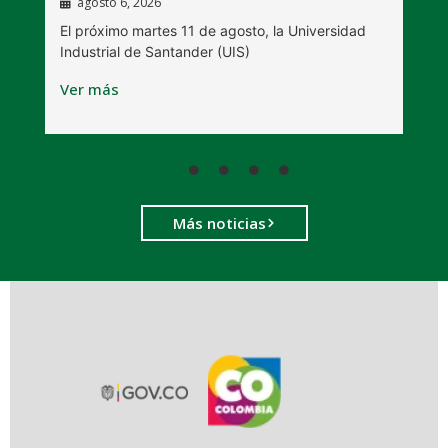
agosto 6, 2026
l
E
El próximo martes 11 de agosto, la Universidad
s
Industrial de Santander (UIS)
V
Ver más
Más noticias