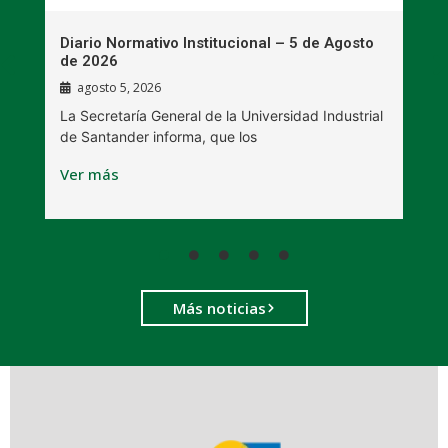
n
Diario Normativo Institucional – 5 de Agosto
U
de 2026
l
agosto 5, 2026
La Secretaría General de la Universidad Industrial
L
de Santander informa, que los
B
Ver más
V
Más noticias