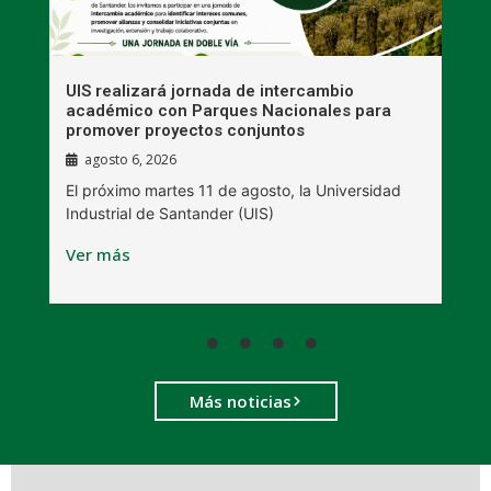
UIS realizará jornada de intercambio
R
académico con Parques Nacionales para
A
promover proyectos conjuntos
agosto 6, 2026
l
E
El próximo martes 11 de agosto, la Universidad
s
Industrial de Santander (UIS)
V
Ver más
Más noticias