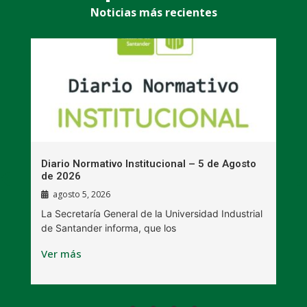
Noticias más recientes
n
Diario Normativo Institucional – 5 de Agosto
U
de 2026
l
agosto 5, 2026
La Secretaría General de la Universidad Industrial
L
de Santander informa, que los
B
Ver más
V