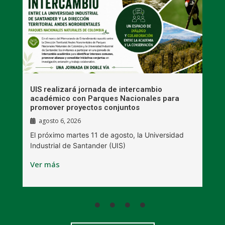
UIS realizará jornada de intercambio
R
académico con Parques Nacionales para
A
promover proyectos conjuntos
agosto 6, 2026
l
E
El próximo martes 11 de agosto, la Universidad
s
Industrial de Santander (UIS)
V
Ver más