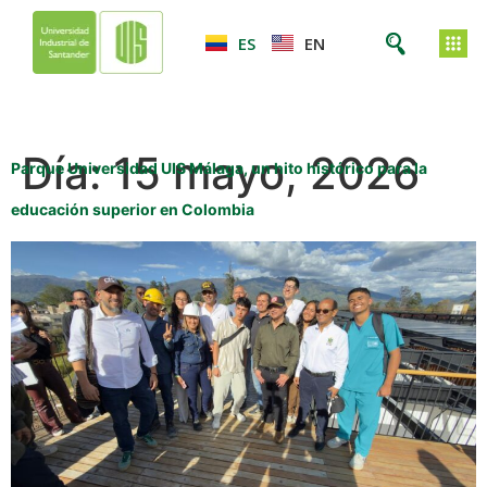
ES
EN
Día:
15 mayo, 2026
Parque Universidad UIS Málaga, un hito histórico para la
educación superior en Colombia