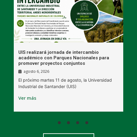
UIS realizará jornada de intercambio
R
académico con Parques Nacionales para
A
promover proyectos conjuntos
agosto 6, 2026
l
E
El próximo martes 11 de agosto, la Universidad
s
Industrial de Santander (UIS)
V
Ver más