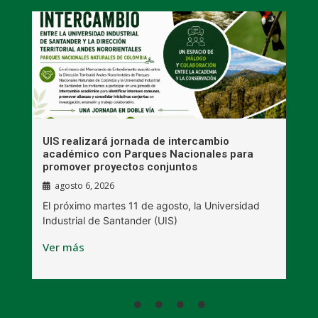
UIS realizará jornada de intercambio
R
académico con Parques Nacionales para
A
promover proyectos conjuntos
agosto 6, 2026
l
E
El próximo martes 11 de agosto, la Universidad
s
Industrial de Santander (UIS)
V
Ver más