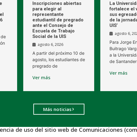
e
Inscripciones abiertas
La Universi
para elegir al
fortalece el
el
representante
sus egresad
26
estudiantil de pregrado
de la jornad
ante el Consejo de
UIS’
Escuela de Trabajo
agosto 6, 20
Social de la UIS
 de
Para Jorge E
ión
agosto 6, 2026
Buitrago Varg
A partir del próximo 10 de
a la Universid
agosto, los estudiantes de
de Santander
pregrado de
Ver más
Ver más
Más noticias
iencia de uso del sitio web de Comunicaciones (com