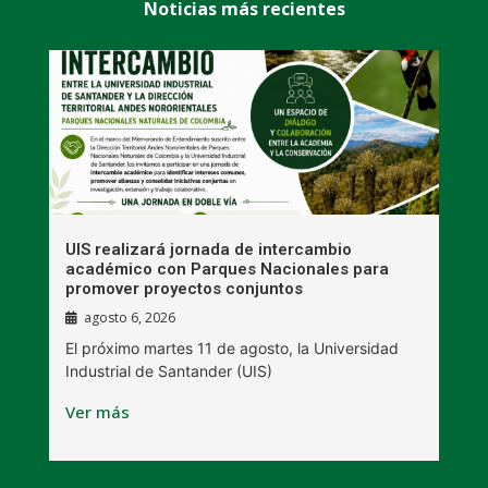
Noticias más recientes
UIS realizará jornada de intercambio
R
académico con Parques Nacionales para
A
promover proyectos conjuntos
agosto 6, 2026
l
E
El próximo martes 11 de agosto, la Universidad
s
Industrial de Santander (UIS)
V
Ver más