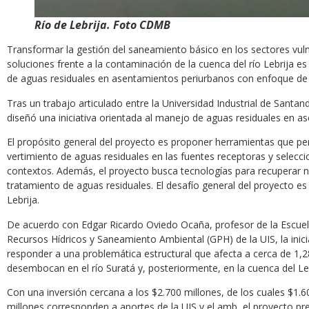
Río de Lebrija. Foto CDMB
Transformar la gestión del saneamiento básico en los sectores vu
soluciones frente a la contaminación de la cuenca del río Lebrija es
de aguas residuales en asentamientos periurbanos con enfoque de s
Tras un trabajo articulado entre la Universidad Industrial de Sant
diseñó una iniciativa orientada al manejo de aguas residuales en a
El propósito general del proyecto es proponer herramientas que perm
vertimiento de aguas residuales en las fuentes receptoras y selecc
contextos. Además, el proyecto busca tecnologías para recuperar nu
tratamiento de aguas residuales. El desafío general del proyecto es 
Lebrija.
De acuerdo con Edgar Ricardo Oviedo Ocaña, profesor de la Escuela 
Recursos Hídricos y Saneamiento Ambiental (GPH) de la UIS, la inici
responder a una problemática estructural que afecta a cerca de 1,2
desembocan en el río Suratá y, posteriormente, en la cuenca del Leb
Con una inversión cercana a los $2.700 millones, de los cuales $1.
millones corresponden a aportes de la UIS y el amb, el proyecto pret