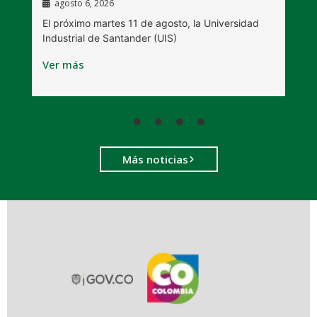
agosto 6, 2026
l
E
El próximo martes 11 de agosto, la Universidad
s
Industrial de Santander (UIS)
V
Ver más
Más noticias