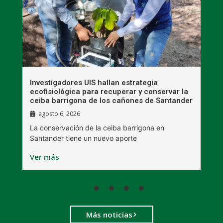
Investigadores UIS hallan estrategia
M
ecofisiológica para recuperar y conservar la
i
ceiba barrigona de los cañones de Santander
m
agosto 6, 2026
a
La conservación de la ceiba barrigona en
L
Santander tiene un nuevo aporte
r
Ver más
V
Más noticias