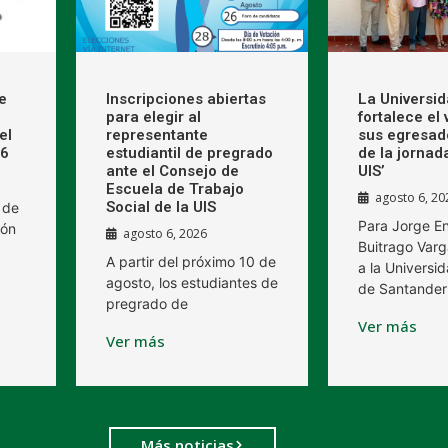
e
Inscripciones abiertas
La Universi
para elegir al
fortalece el
el
representante
sus egresad
26
estudiantil de pregrado
de la jornad
ante el Consejo de
UIS’
Escuela de Trabajo
agosto 6, 20
Social de la UIS
 de
Para Jorge E
ión
agosto 6, 2026
Buitrago Varg
A partir del próximo 10 de
a la Universid
agosto, los estudiantes de
de Santander
pregrado de
Ver más
Ver más
Más noticias