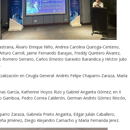
Pastrana, Álvaro Enrique Niño, Andrea Carolina Quiroga-Centeno,
rturo Carroll, Jaime Fernando Barajas, Freddy Quintero Álvarez,
s Romero Serrano, Carlos Ernesto Garavito Barandica y Héctor Julio
.
cialización en Cirugía General: Andrés Felipe Chaparro-Zaraza, María
enas García, Katherine Hoyos Rizo y Gabriel Angarita Gómez; en II
rano Gamboa, Pedro Correa Calderón, German Andrés Gómez Rincón,
parro Zaraza, Gabriela Prieto Angarita, Edgar Julián Caballero,
 Peña Jiménez, Diego Alejandro Camacho y María Fernanda Jerez.