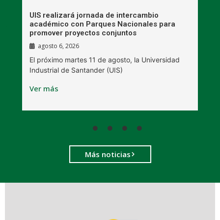
UIS realizará jornada de intercambio
R
académico con Parques Nacionales para
A
promover proyectos conjuntos
agosto 6, 2026
l
E
El próximo martes 11 de agosto, la Universidad
s
Industrial de Santander (UIS)
V
Ver más
Más noticias