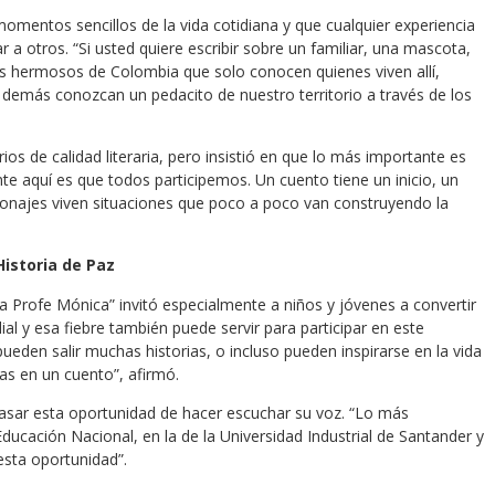
mentos sencillos de la vida cotidiana y que cualquier experiencia
 otros. “Si usted quiere escribir sobre un familiar, una mascota,
nes hermosos de Colombia que solo conocen quienes viven allí,
s demás conozcan un pedacito de nuestro territorio a través de los
ios de calidad literaria, pero insistió en que lo más importante es
e aquí es que todos participemos. Un cuento tiene un inicio, un
sonajes viven situaciones que poco a poco van construyendo la
Historia de Paz
 Profe Mónica” invitó especialmente a niños y jóvenes a convertir
ial y esa fiebre también puede servir para participar en este
ueden salir muchas historias, o incluso pueden inspirarse en la vida
las en un cuento”, afirmó.
pasar esta oportunidad de hacer escuchar su voz. “Lo más
Educación Nacional, en la de la Universidad Industrial de Santander y
esta oportunidad”.