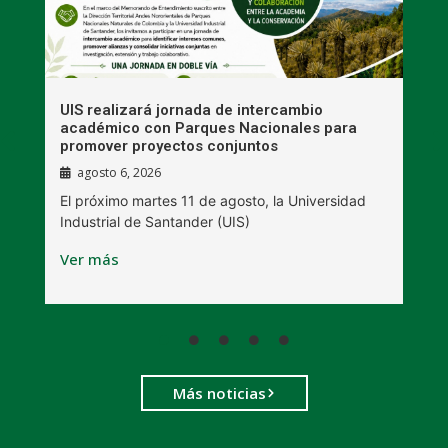
UIS realizará jornada de intercambio
R
académico con Parques Nacionales para
A
promover proyectos conjuntos
agosto 6, 2026
l
E
El próximo martes 11 de agosto, la Universidad
s
Industrial de Santander (UIS)
V
Ver más
Más noticias