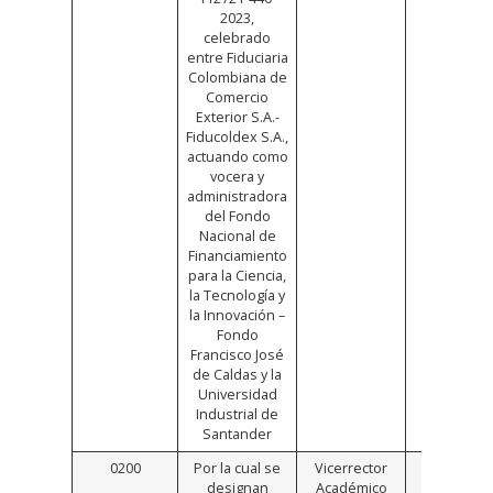
2023,
celebrado
entre Fiduciaria
Colombiana de
Comercio
Exterior S.A.-
Fiducoldex S.A.,
actuando como
vocera y
administradora
del Fondo
Nacional de
Financiamiento
para la Ciencia,
la Tecnología y
la Innovación –
Fondo
Francisco José
de Caldas y la
Universidad
Industrial de
Santander
0200
Por la cual se
Vicerrector
Click
designan
Académico