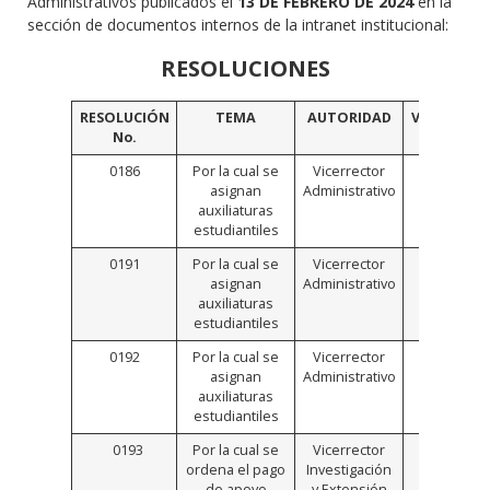
Administrativos publicados el
13 DE FEBRERO DE 2024
en la
sección de documentos internos de la intranet institucional:
RESOLUCIONES
RESOLUCIÓN
TEMA
AUTORIDAD
VINCULO
No.
0186
Por la cual se
Vicerrector
Click
asignan
Administrativo
Aquí
auxiliaturas
estudiantiles
0191
Por la cual se
Vicerrector
Click
asignan
Administrativo
Aquí
auxiliaturas
estudiantiles
0192
Por la cual se
Vicerrector
Click
asignan
Administrativo
Aquí
auxiliaturas
estudiantiles
0193
Por la cual se
Vicerrector
Click
ordena el pago
Investigación
Aquí
de apoyo
y Extensión