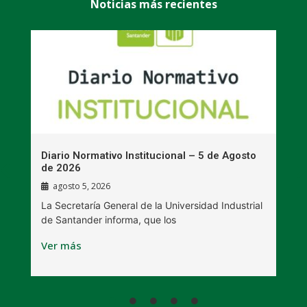
Noticias más recientes
n
Diario Normativo Institucional – 5 de Agosto
U
de 2026
l
agosto 5, 2026
La Secretaría General de la Universidad Industrial
L
de Santander informa, que los
B
Ver más
V