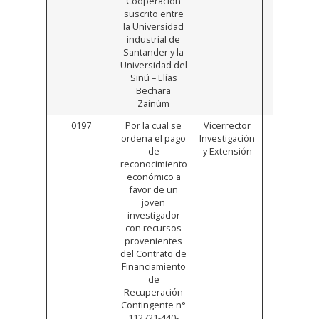
Cooperación
suscrito entre
la Universidad
industrial de
Santander y la
Universidad del
Sinú – Elías
Bechara
Zainúm
0197
Por la cual se
Vicerrector
Click
ordena el pago
Investigación
Aquí
de
y Extensión
reconocimiento
económico a
favor de un
joven
investigador
con recursos
provenientes
del Contrato de
Financiamiento
de
Recuperación
Contingente n°
112721-440-