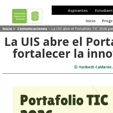
Inicio >
Comunicaciones
>
La UIS abre el Portafolio TIC 2026 pa
La UIS abre el Port
fortalecer la in
Yuribeth Calderón 