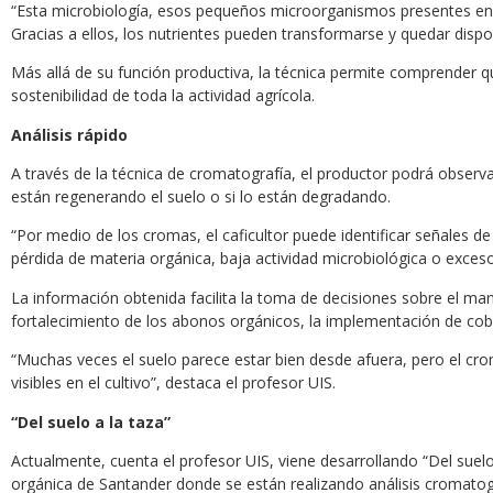
“Esta microbiología, esos pequeños microorganismos presentes en el
Gracias a ellos, los nutrientes pueden transformarse y quedar disponi
Más allá de su función productiva, la técnica permite comprender q
sostenibilidad de toda la actividad agrícola.
Análisis rápido
A través de la técnica de cromatografía, el productor podrá observar
están regenerando el suelo o si lo están degradando.
“Por medio de los cromas, el caficultor puede identificar señales d
pérdida de materia orgánica, baja actividad microbiológica o exces
La información obtenida facilita la toma de decisiones sobre el ma
fortalecimiento de los abonos orgánicos, la implementación de cob
“Muchas veces el suelo parece estar bien desde afuera, pero el cr
visibles en el cultivo”, destaca el profesor UIS.
“Del suelo a la taza”
Actualmente, cuenta el profesor UIS, viene desarrollando “Del suel
orgánica de Santander donde se están realizando análisis cromatográ