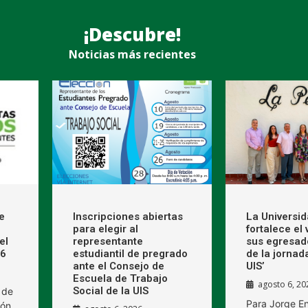
¡Descubre!
Noticias más recientes
e
Inscripciones abiertas
La Universi
para elegir al
fortalece el
el
representante
sus egresad
26
estudiantil de pregrado
de la jornad
ante el Consejo de
UIS’
Escuela de Trabajo
agosto 6, 20
Social de la UIS
 de
Para Jorge E
ión