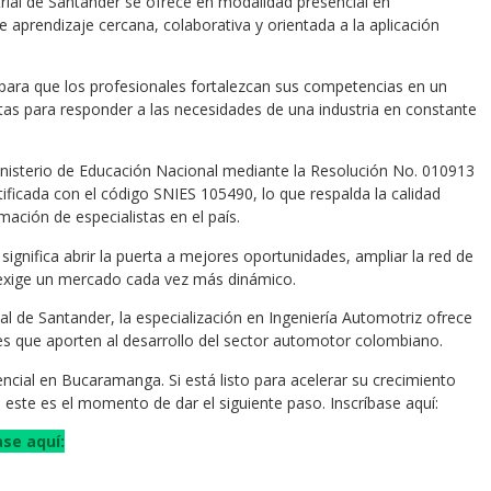
trial de Santander se ofrece en modalidad presencial en
 aprendizaje cercana, colaborativa y orientada a la aplicación
para que los profesionales fortalezcan sus competencias en un
as para responder a las necesidades de una industria en constante
Ministerio de Educación Nacional mediante la Resolución No. 010913
tificada con el código SNIES 105490, lo que respalda la calidad
ación de especialistas en el país.
significa abrir la puerta a mejores oportunidades, ampliar la red de
e exige un mercado cada vez más dinámico.
al de Santander, la especialización en Ingeniería Automotriz ofrece
s que aporten al desarrollo del sector automotor colombiano.
ncial en Bucaramanga. Si está listo para acelerar su crecimiento
, este es el momento de dar el siguiente paso. Inscríbase aquí:
ase aquí: