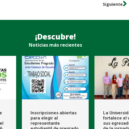
Siguiente
¡Descubre!
Noticias más recientes
e
Inscripciones abiertas
La Universi
para elegir al
fortalece el
el
representante
sus egresad
26
estudiantil de pregrado
de la jornad