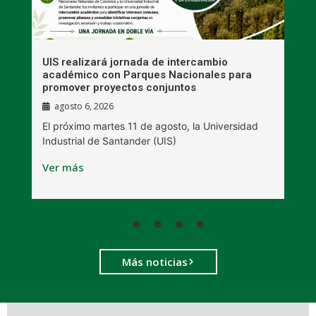
UIS realizará jornada de intercambio
R
académico con Parques Nacionales para
A
promover proyectos conjuntos
agosto 6, 2026
l
E
El próximo martes 11 de agosto, la Universidad
s
Industrial de Santander (UIS)
V
Ver más
Más noticias