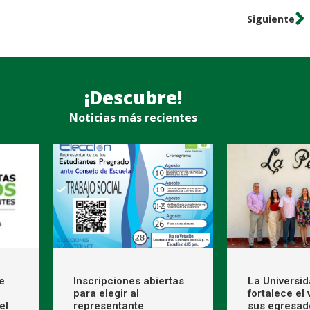
Siguiente
¡Descubre!
Noticias más recientes
e
Inscripciones abiertas
La Universi
para elegir al
fortalece el
el
representante
sus egresad