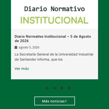
n
Diario Normativo Institucional – 5 de Agosto
U
de 2026
l
agosto 5, 2026
La Secretaría General de la Universidad Industrial
L
de Santander informa, que los
B
Ver más
V
Más noticias