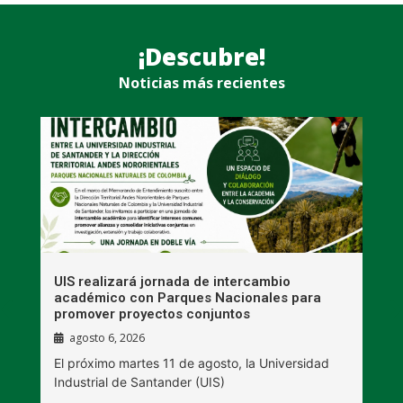
¡Descubre!
Noticias más recientes
UIS realizará jornada de intercambio
R
académico con Parques Nacionales para
A
promover proyectos conjuntos
agosto 6, 2026
l
E
El próximo martes 11 de agosto, la Universidad
s
Industrial de Santander (UIS)
V