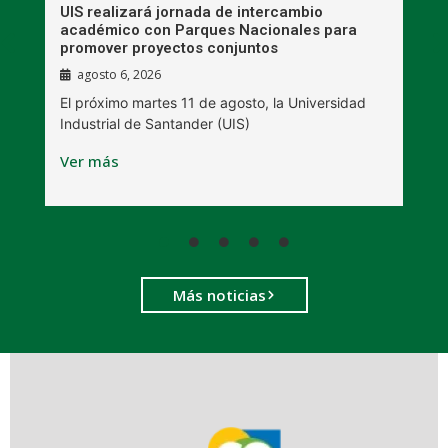
UIS realizará jornada de intercambio
R
académico con Parques Nacionales para
A
promover proyectos conjuntos
agosto 6, 2026
l
E
El próximo martes 11 de agosto, la Universidad
s
Industrial de Santander (UIS)
V
Ver más
Más noticias