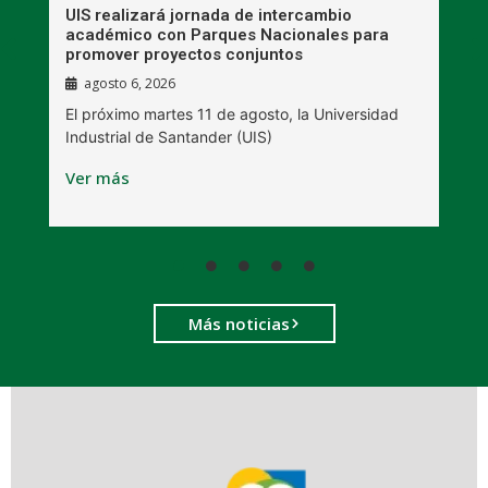
UIS realizará jornada de intercambio
R
académico con Parques Nacionales para
A
promover proyectos conjuntos
agosto 6, 2026
l
E
El próximo martes 11 de agosto, la Universidad
s
Industrial de Santander (UIS)
V
Ver más
Más noticias