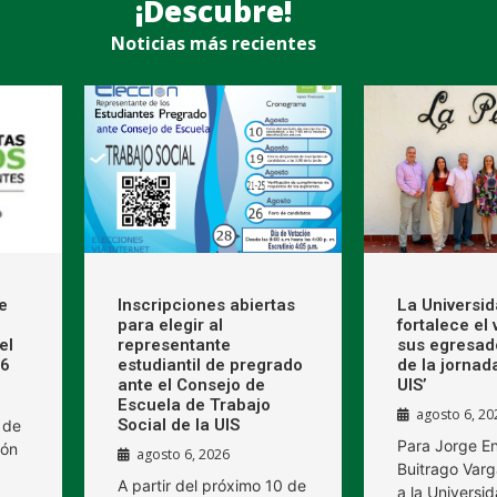
¡Descubre!
Noticias más recientes
e
Inscripciones abiertas
La Universi
para elegir al
fortalece el
el
representante
sus egresad
26
estudiantil de pregrado
de la jornad
ante el Consejo de
UIS’
Escuela de Trabajo
agosto 6, 20
Social de la UIS
 de
Para Jorge E
ión
agosto 6, 2026
Buitrago Varg
A partir del próximo 10 de
a la Universid