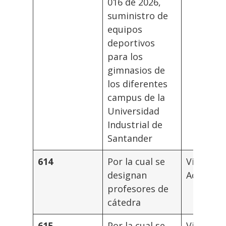
016 de 2026,
suministro de
equipos
deportivos
para los
gimnasios de
los diferentes
campus de la
Universidad
Industrial de
Santander
614
Por la cual se
Vicerrec
designan
Académi
profesores de
cátedra
615
Por la cual se
Vicerrec