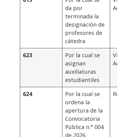
da por
Académi
terminada la
designación de
profesores de
cátedra
623
Por la cual se
Vicerrec
asignan
Administ
auxiliaturas
estudiantiles
624
Por la cual se
Rector
ordena la
apertura de la
Convocatoria
Pública n.° 004
de 2026,