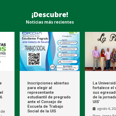
¡Descubre!
Noticias más recientes
e
Inscripciones abiertas
La Universi
para elegir al
fortalece el
el
representante
sus egresad
26
estudiantil de pregrado
de la jornad
ante el Consejo de
UIS’
Escuela de Trabajo
agosto 6, 20
Social de la UIS
 de
Para Jorge E