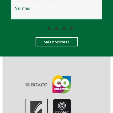
V
Ver más
Más noticias