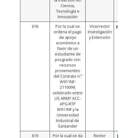
la inversión en
Ciencia,
Tecnología e
Innovación
616
Por la cual se
Vicerrector
https://b
ordena el pago
Investigación
de apoyo
y Extensión
económico a
favor de un
estudiante de
posgrado con
recursos
provenientes
del Contrato n.º
W911NF-
2110099,
celebrado entre
US ARMY ACC-
APG-RTP
W911NF y la
Universidad
Industrial de
Santander
619
Por la cual se da
Rector
https://b