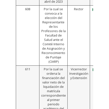
abril de 2023
608
Por la cual se
Rector
https://b
convoca a la
elección del
Representante
de los
Profesores de la
Facultad de
Salud ante el
Comité Interno
de Asignación y
Reconocimiento
de Puntaje
(CIARP)
611
Por la cual se
Vicerrector
https://b
ordena la
Investigación
financiación del
y Extensión
valor neto de la
liquidación de
matrícula
correspondiente
al primer
periodo
académico del