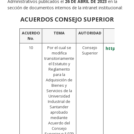
Administrativos publicados el
26 DE ABRIL DE 2023
en la
sección de documentos internos de la intranet institucional:
ACUERDOS CONSEJO SUPERIOR
ACUERDO
TEMA
AUTORIDAD
VINCU
No.
10
Por el cual se
Consejo
https://bit.l
modifica
Superior
transitoriamente
el Estatuto y
Reglamento
para la
Adquisición de
Bienes y
Servicios de la
Universidad
Industrial de
Santander
aprobado
mediante
Acuerdo del
Consejo
Superior n.° 079