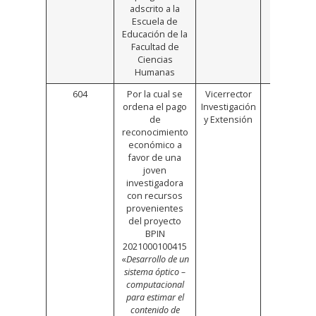
adscrito a la
Escuela de
Educación de la
Facultad de
Ciencias
Humanas
604
Por la cual se
Vicerrector
https://b
ordena el pago
Investigación
de
y Extensión
reconocimiento
económico a
favor de una
joven
investigadora
con recursos
provenientes
del proyecto
BPIN
2021000100415
«
Desarrollo de un
sistema óptico –
computacional
para estimar el
contenido de