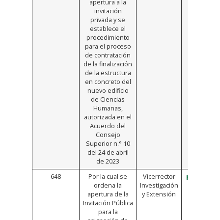
apertura a la
invitación
privada y se
establece el
procedimiento
para el proceso
de contratación
de la finalización
de la estructura
en concreto del
nuevo edificio
de Ciencias
Humanas,
autorizada en el
Acuerdo del
Consejo
Superior n.° 10
del 24 de abril
de 2023
648
Por la cual se
Vicerrector
https://b
ordena la
Investigación
apertura de la
y Extensión
Invitación Pública
para la