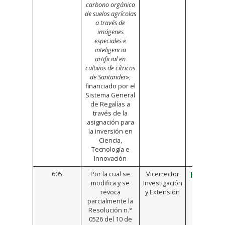
carbono orgánico
de suelos agrícolas
a través de
imágenes
especiales e
inteligencia
artificial en
cultivos de cítricos
de Santander
»,
financiado por el
Sistema General
de Regalías a
través de la
asignación para
la inversión en
Ciencia,
Tecnología e
Innovación
605
Por la cual se
Vicerrector
https://b
modifica y se
Investigación
revoca
y Extensión
parcialmente la
Resolución n.°
0526 del 10 de