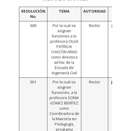
RESOLUCIÓN
TEMA
AUTORIDAD
VI
No.
600
Por la cual se
Rector
https://b
asignan
funciones a la
profesora OLGA
PATRICIA
CHACÓN ARIAS
como directora
ad hoc
de la
Escuela de
Ingeniería Civil
601
Por la cual se
Rector
https://b
asignan
funciones, a la
profesora SONIA
GÓMEZ BENÍTEZ
como
Coordinadora de
la Maestría en
Pedagogía,
programa