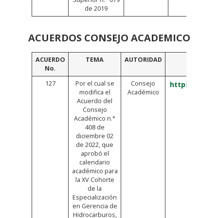
de 2019
ACUERDOS CONSEJO ACADEMICO
ACUERDO
TEMA
AUTORIDAD
VINCUL
No.
127
Por el cual se
Consejo
https://bit.l
modifica el
Académico
Acuerdo del
Consejo
Académico n.°
408 de
diciembre 02
de 2022, que
aprobó el
calendario
académico para
la XV Cohorte
de la
Especialización
en Gerencia de
Hidrocarburos,