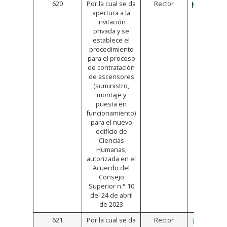
620
Por la cual se da
Rector
https://b
apertura a la
invitación
privada y se
establece el
procedimiento
para el proceso
de contratación
de ascensores
(suministro,
montaje y
puesta en
funcionamiento)
para el nuevo
edificio de
Ciencias
Humanas,
autorizada en el
Acuerdo del
Consejo
Superior n.° 10
del 24 de abril
de 2023
621
Por la cual se da
Rector
https://b