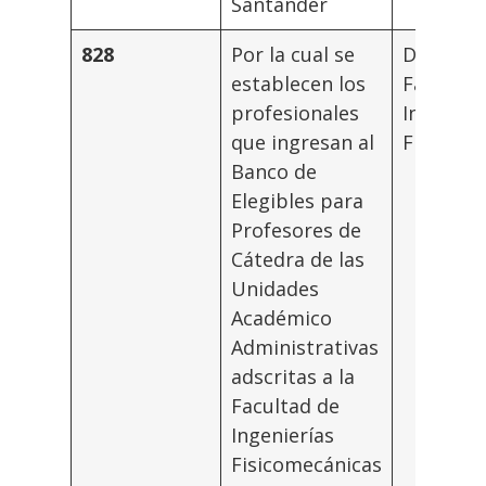
Santander
828
Por la cual se
Decano
establecen los
Facultad
profesionales
Ingenier
que ingresan al
Fisicome
Banco de
Elegibles para
Profesores de
Cátedra de las
Unidades
Académico
Administrativas
adscritas a la
Facultad de
Ingenierías
Fisicomecánicas