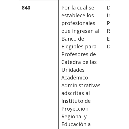
840
Por la cual se
Director
establece los
Institut
profesionales
Proyecci
que ingresan al
Regional
Banco de
Educació
Elegibles para
Distanci
Profesores de
Cátedra de las
Unidades
Académico
Administrativas
adscritas al
Instituto de
Proyección
Regional y
Educación a