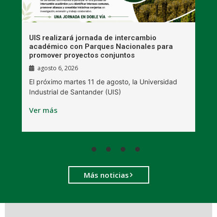
UIS realizará jornada de intercambio
R
académico con Parques Nacionales para
A
promover proyectos conjuntos
agosto 6, 2026
l
E
El próximo martes 11 de agosto, la Universidad
s
Industrial de Santander (UIS)
V
Ver más
Más noticias